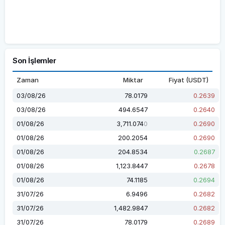
Son İşlemler
Zaman
Miktar
Fiyat (USDT)
03/08/26
78.0179
0.2639
03/08/26
494.6547
0.2640
01/08/26
3,711.074
0.2690
0
01/08/26
200.2054
0.2690
01/08/26
204.8534
0.2687
01/08/26
1,123.8447
0.2678
01/08/26
74.1185
0.2694
31/07/26
6.9496
0.2682
31/07/26
1,482.9847
0.2682
31/07/26
78.0179
0.2689