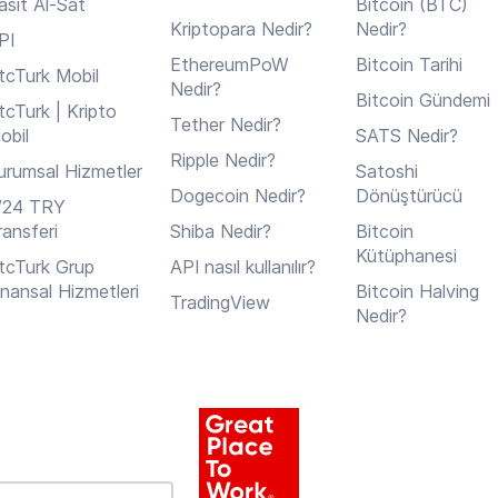
asit Al-Sat
Bitcoin (BTC)
Kriptopara Nedir?
Nedir?
PI
EthereumPoW
Bitcoin Tarihi
tcTurk Mobil
Nedir?
Bitcoin Gündemi
tcTurk | Kripto
Tether Nedir?
obil
SATS Nedir?
Ripple Nedir?
urumsal Hizmetler
Satoshi
Dogecoin Nedir?
Dönüştürücü
/24 TRY
ransferi
Shiba Nedir?
Bitcoin
Kütüphanesi
tcTurk Grup
API nasıl kullanılır?
inansal Hizmetleri
Bitcoin Halving
TradingView
Nedir?