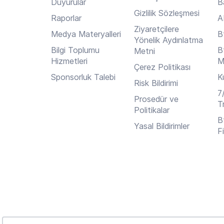
Duyurular
B
Gizlilik Sözleşmesi
Raporlar
A
Ziyaretçilere
Medya Materyalleri
B
Yönelik Aydınlatma
Bilgi Toplumu
B
Metni
Hizmetleri
M
Çerez Politikası
Sponsorluk Talebi
K
Risk Bildirimi
7
Prosedür ve
T
Politikalar
B
Yasal Bildirimler
F