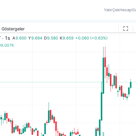
Yatır
Çek
Hesap
Gü