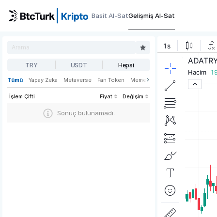
Basit Al-Sat
Gelişmiş Al-Sat
TRY
USDT
Hepsi
Tümü
Yapay Zeka
Metaverse
Fan Token
Meme
Oyun
Web3
DeFi
İşlem Çifti
Fiyat
Değişim
Sonuç bulunamadı.