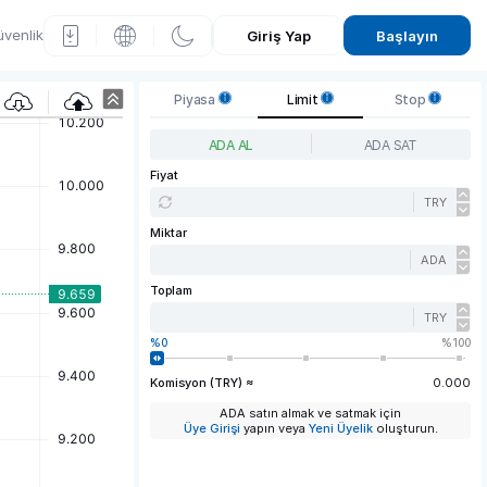
venlik
Giriş Yap
Başlayın
C
Piyasa
Limit
Stop
arda
ADA AL
ADA SAT
no
Fiyat
TRY
(AD
Miktar
A)
ADA
Fiyat
Toplam
Graf
TRY
0
100
iği
Komisyon (TRY) ≈
0.000
ADA satın almak ve satmak için
Üye Girişi
yapın veya
Yeni Üyelik
oluşturun.