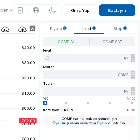
venlik
Giriş Yap
Başlayın
C
Piyasa
Limit
Stop
omp
COMP AL
COMP SAT
oun
Fiyat
TRY
d
Miktar
(CO
COMP
MP)
Toplam
Fiyat
TRY
0
100
Graf
Komisyon (TRY) ≈
0.00
iği
COMP satın almak ve satmak için
Üye Girişi
yapın veya
Yeni Üyelik
oluşturun.