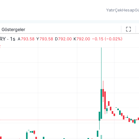
Yatır
Çek
Hesap
Gü