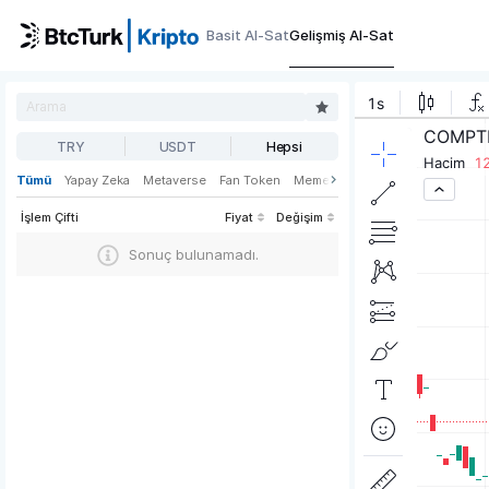
Basit Al-Sat
Gelişmiş Al-Sat
TRY
USDT
Hepsi
Tümü
Yapay Zeka
Metaverse
Fan Token
Meme
Oyun
Web3
DeFi
İşlem Çifti
Fiyat
Değişim
Sonuç bulunamadı.