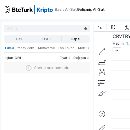
Basit Al-Sat
Gelişmiş Al-Sat
TRY
USDT
Hepsi
Tümü
Yapay Zeka
Metaverse
Fan Token
Meme
Oyun
Web3
DeFi
İşlem Çifti
Fiyat
Değişim
Sonuç bulunamadı.