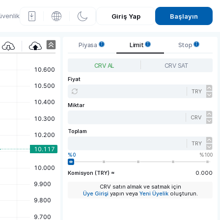
venlik
Giriş Yap
Başlayın
C
Piyasa
Limit
Stop
urve
CRV AL
CRV SAT
DAO
Fiyat
TRY
Toke
Miktar
n
CRV
(CR
Toplam
V)
TRY
0
100
Fiyat
Komisyon (TRY) ≈
0.000
Graf
CRV satın almak ve satmak için
iği
Üye Girişi
yapın veya
Yeni Üyelik
oluşturun.