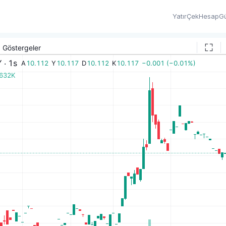
Yatır
Çek
Hesap
Gü