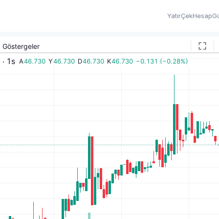
Yatır
Çek
Hesap
Gü