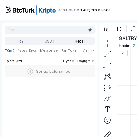
Basit Al-Sat
Gelişmiş Al-Sat
TRY
USDT
Hepsi
Tümü
Yapay Zeka
Metaverse
Fan Token
Meme
Oyun
Web3
DeFi
İşlem Çifti
Fiyat
Değişim
Sonuç bulunamadı.