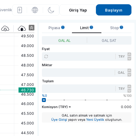
venlik
Giriş Yap
Başlayın
G
Piyasa
Limit
Stop
alat
GAL AL
GAL SAT
asar
Fiyat
TRY
ay
Miktar
(GAL
GAL
)
Toplam
Fiyat
TRY
0
100
Graf
Komisyon (TRY) ≈
0.000
iği
GAL satın almak ve satmak için
Üye Girişi
yapın veya
Yeni Üyelik
oluşturun.