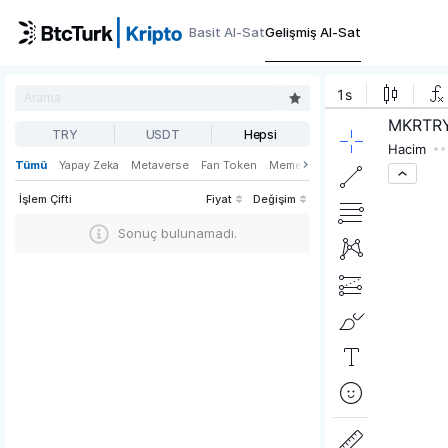
Basit Al-Sat
Gelişmiş Al-Sat
TRY
USDT
Hepsi
Tümü
Yapay Zeka
Metaverse
Fan Token
Meme
Oyun
Web3
DeFi
İşlem Çifti
Fiyat
Değişim
Sonuç bulunamadı.