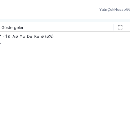
Yatır
Çek
Hesap
Gü