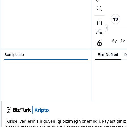
Son İşlemler
Emir Defteri
D