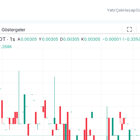
Yatır
Çek
Hesap
Gü