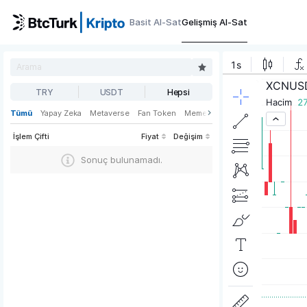
Basit Al-Sat
Gelişmiş Al-Sat
TRY
USDT
Hepsi
Tümü
Yapay Zeka
Metaverse
Fan Token
Meme
Oyun
Web3
DeFi
İşlem Çifti
Fiyat
Değişim
Sonuç bulunamadı.