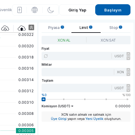
venlik
Giriş Yap
Başlayın
O
Piyasa
Limit
Stop
nyxc
XCN AL
XCN SAT
oin
Fiyat
USDT
(XC
Miktar
N)
XCN
Fiyat
Toplam
Graf
USDT
0
100
iği
Komisyon (USDT) ≈
0.00000
XCN satın almak ve satmak için
Üye Girişi
yapın veya
Yeni Üyelik
oluşturun.